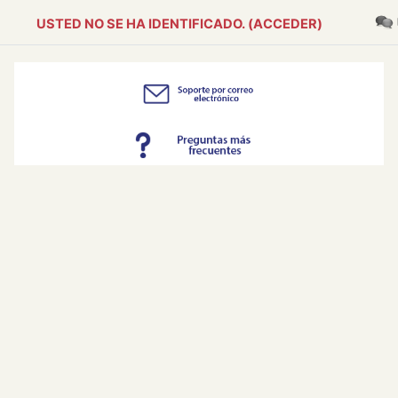
Salta al contenido principal
USTED NO SE HA IDENTIFICADO. (
ACCEDER
)
Bloques
Bloques